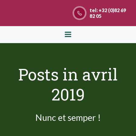
Aller
tel: +32 (0)82 69
au
82 05
contenu
Posts in avril
2019
Nunc et semper !