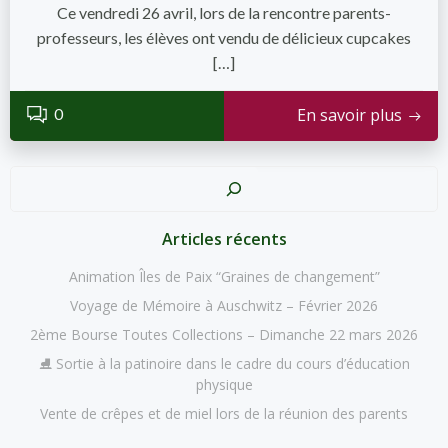
Ce vendredi 26 avril, lors de la rencontre parents-
professeurs, les élèves ont vendu de délicieux cupcakes
[…]
0
En savoir plus
Recher
Articles récents
Animation Îles de Paix “Graines de changement”
Voyage de Mémoire à Auschwitz – Février 2026
2ème Bourse Toutes Collections – Dimanche 22 mars 2026
⛸️ Sortie à la patinoire dans le cadre du cours d’éducation
physique
Vente de crêpes et de miel lors de la réunion des parents