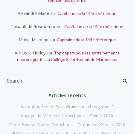
réunion des parents
Alexandre Marie
sur
Capitaine de la 144e rhétorique
Thibault de Rosmorduc
sur
Capitaine de la 144e rhétorique
Muriel Misonne
sur
Capitaine de la 144e rhétorique
Arthus le Hodey
sur
Top départ pour les entraînements
neurocognitifs au Collège Saint-Benoît de Maredsous
Search
for:
Articles récents
Animation Îles de Paix “Graines de changement”
Voyage de Mémoire à Auschwitz – Février 2026
2ème Bourse Toutes Collections – Dimanche 22 mars 2026
⛸️ Sortie à la patinoire dans le cadre du cours d’éducation