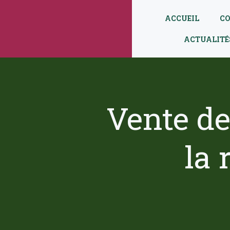
Aller
au
ACCUEIL
CO
contenu
ACTUALITÉ
Vente de
la 