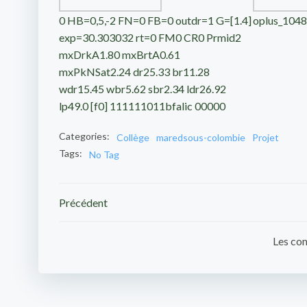
0 HB=0,5,-2 FN=0 FB=0 outdr=1 G=[1.4]
oplus_104
exp=30.303032 rt=0 FM0 CR0 Prmid2
mxDrkA1.80 mxBrtA0.61
mxPkNSat2.24 dr25.33 br11.28
wdr15.45 wbr5.62 sbr2.34 ldr26.92
lp49.0 [f0] 111111011bfalic 00000
Categories:
Collège
maredsous-colombie
Projet
Tags:
No Tag
Navigation
Précédent
de
Les com
l’article