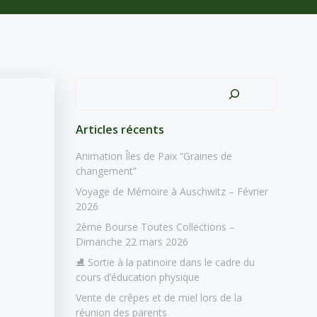
Rechercher
Articles récents
Animation Îles de Paix “Graines de
changement”
Voyage de Mémoire à Auschwitz – Février
2026
2ème Bourse Toutes Collections –
Dimanche 22 mars 2026
⛸️ Sortie à la patinoire dans le cadre du
cours d’éducation physique
Vente de crêpes et de miel lors de la
réunion des parents