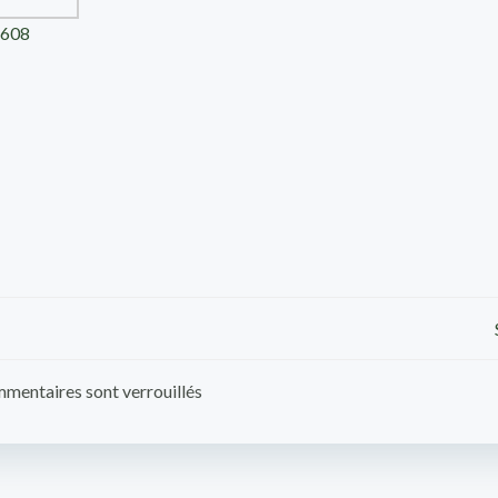
8608
Navigation
de
mentaires sont verrouillés
l’article