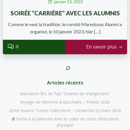
janvier 13, 2023
SOIRÉE “CARRIÈRE” AVEC LES ALUMNIS
Comme le veut la tradition, le comité Maredsous Alumni a
organisé, le 10 janvier 2023, hier […]
0
En savoir plus
Recher
Articles récents
Animation Îles de Paix “Graines de changement”
Voyage de Mémoire à Auschwitz – Février 2026
2ème Bourse Toutes Collections – Dimanche 22 mars 2026
⛸️ Sortie à la patinoire dans le cadre du cours d’éducation
physique