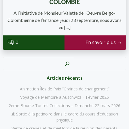
COLOMBIE
A l’initiative de Monsieur Valette de l’Oeuvre Belgo-
Colombienne de l’Enfance, jeudi 23 septembre, nous avons
eu […]
0
En savoir plus
Recher
Articles récents
Animation Îles de Paix “Graines de changement”
Voyage de Mémoire à Auschwitz – Février 2026
2ème Bourse Toutes Collections – Dimanche 22 mars 2026
⛸️ Sortie à la patinoire dans le cadre du cours d’éducation
physique
Vente de crêpes et de miel lors de la réunion des parents