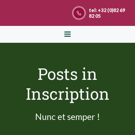
Aller
tel: +32 (0)82 69
au
82 05
contenu
Posts in
Inscription
Nunc et semper !