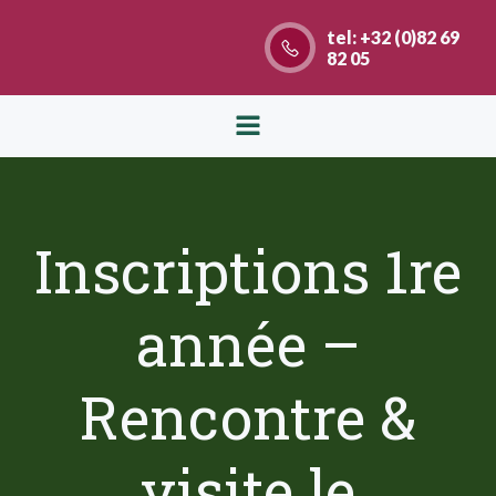
Aller
tel: +32 (0)82 69
au
82 05
contenu
Inscriptions 1re
année –
Rencontre &
visite le